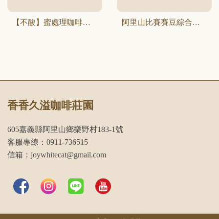
【不酸】蜜處理咖啡豆1/2磅（240克）
阿里山比賽賽豆綜合耳掛禮盒
香香久溢咖啡莊園
605嘉義縣阿里山鄉樂野村183-1號
客服專線：0911-736515
信箱：joywhitecat@gmail.com