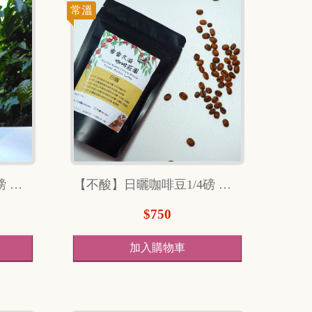
常溫
【微酸】水洗咖啡豆1/2磅 （240克）
【不酸】日曬咖啡豆1/4磅 （114克）
$750