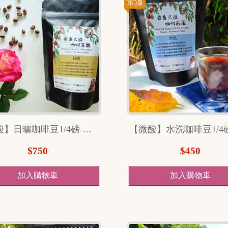
常溫
【微酸】日曬咖啡豆1/4磅 （114克）
$750
$450