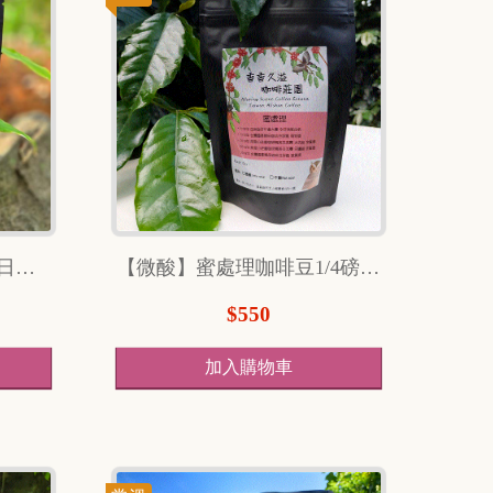
【微酸】香香久溢 藝伎 日曬 1/4磅
【微酸】蜜處理咖啡豆1/4磅 （114克）
$550