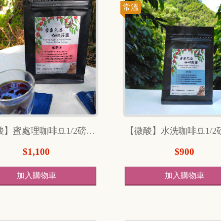
常溫
【微酸】蜜處理咖啡豆1/2磅（240克）
$1,100
$900