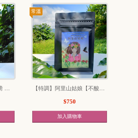
常溫
【不酸】水洗咖啡豆1/2磅 （240克）
【特調】阿里山姑娘【不酸】1/2磅
$750