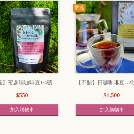
常溫
【不酸】蜜處理咖啡豆1/4磅 （114克）
$550
$1,500