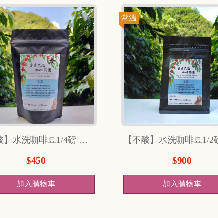
常溫
【不酸】水洗咖啡豆1/4磅 （114克）
$450
$900